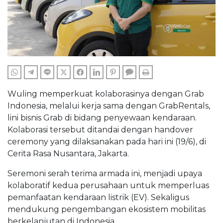
WHATSAPP
TELEGRAM
LINE
TWITTER
FACEBOOK
LINKEDIN
PINTEREST
COMMENTS
PRINT
Wuling memperkuat kolaborasinya dengan Grab
Indonesia, melalui kerja sama dengan GrabRentals,
lini bisnis Grab di bidang penyewaan kendaraan.
Kolaborasi tersebut ditandai dengan handover
ceremony yang dilaksanakan pada hari ini (19/6), di
Cerita Rasa Nusantara, Jakarta.
Seremoni serah terima armada ini, menjadi upaya
kolaboratif kedua perusahaan untuk memperluas
pemanfaatan kendaraan listrik (EV). Sekaligus
mendukung pengembangan ekosistem mobilitas
berkelanjutan di Indonesia.