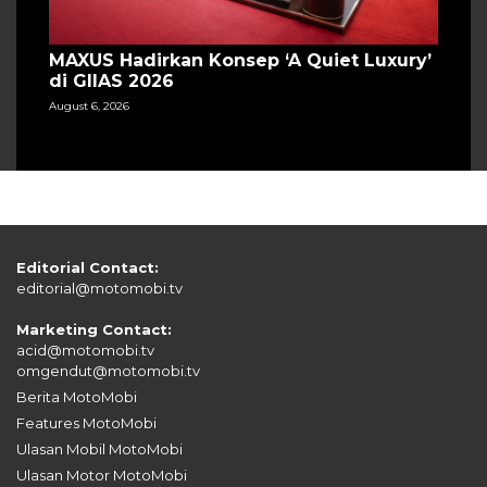
MAXUS Hadirkan Konsep ‘A Quiet Luxury’
di GIIAS 2026
August 6, 2026
Editorial Contact:
editorial@motomobi.tv
Marketing Contact:
acid@motomobi.tv
omgendut@motomobi.tv
Berita MotoMobi
Features MotoMobi
Ulasan Mobil MotoMobi
Ulasan Motor MotoMobi