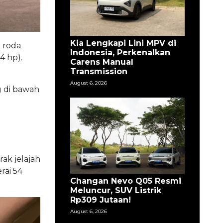
Kia Lengkapi Lini MPV di
k roda
Indonesia, Perkenalkan
4 hp).
Carens Manual
Transmission
August 6, 2026
 di bawah
ak jelajah
rai 54
Changan Nevo Q05 Resmi
Meluncur, SUV Listrik
Rp309 Jutaan!
August 6, 2026