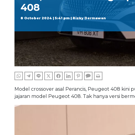
408
8 October 2024 | 5:41 pm | Rizky Dermawan
WHATSAPP
TELEGRAM
LINE
TWITTER
FACEBOOK
LINKEDIN
PINTEREST
COMMENTS
PRINT
Model crossover asal Perancis, Peugeot 408 kini p
jajaran model Peugeot 408. Tak hanya versi berm