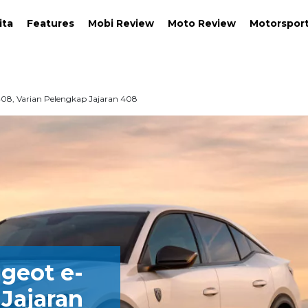
ita
Features
Mobi Review
Moto Review
Motorspor
e-408, Varian Pelengkap Jajaran 408
ugeot e-
Jajaran