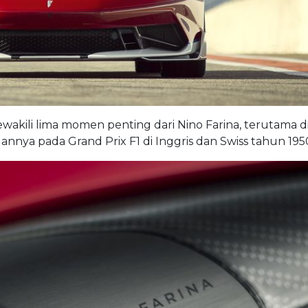
akili lima momen penting dari Nino Farina, terutama d
nya pada Grand Prix F1 di Inggris dan Swiss tahun 195