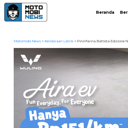
Beranda
Ber
Motomobi News
>
Kendaraan Listrik
>
Pininfarina Battista Edizione N