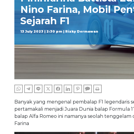
Nino Farina, Mobil Pen
Sejarah F1
13 July 2023 | 2:30 pm | Rizky Dermawan
WHATSAPP
TELEGRAM
LINE
TWITTER
FACEBOOK
LINKEDIN
PINTEREST
COMMENTS
PRINT
Banyak yang mengenal pembalap F1 legendaris se
pertamakali menjadi Juara Dunia balap Formula 1
balap Alfa Romeo ini namanya seolah tenggelam di
Farina