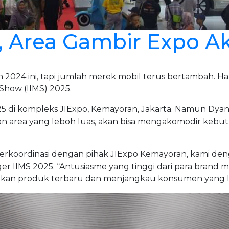
r, Area Gambir Expo 
2024 ini, tapi jumlah merek mobil terus bertambah. Hal 
Show (IIMS) 2025.
025 di kompleks JIExpo, Kemayoran, Jakarta. Namun D
gan area yang leboh luas, akan bisa mengakomodir ke
lah berkoordinasi dengan pihak JIExpo Kemayoran, kam
ger IIMS 2025. “Antusiasme yang tinggi dari para brand
lkan produk terbaru dan menjangkau konsumen yang le