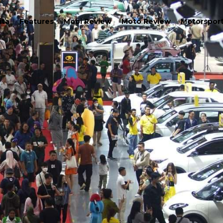
ita
Features
Mobi Review
Moto Review
Motorspor