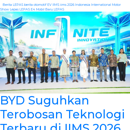
|
Berita LEPAS
berita otomotif
EV
IIMS
iims 2026
Indonesia International Motor
Show
Lepas
LEPAS E4
Mobil Baru LEPAS
BYD Suguhkan
Terobosan Teknologi
Terbaru di IIMS 2026