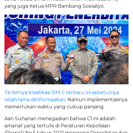
yang juga Ketua MPR Bambang Soesatyo.
Terbitnya klasifikasi SIM C terbaru ini sebetulnya
telah lama diinformasikan
. Namun implementasinya
memerlukan waktu yang cukup panjang.
Aan Suhanan menegaskan bahwa C1 ini adalah
amanat yang tertulis di Peraturan Kepolisian
(Perpol) No.5 tahun 2021 mengenai Penerbitan dan