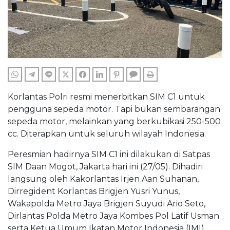
WHATSAPP
TELEGRAM
LINE
TWITTER
FACEBOOK
LINKEDIN
PINTEREST
COMMENTS
PRINT
Korlantas Polri resmi menerbitkan SIM C1 untuk
pengguna sepeda motor. Tapi bukan sembarangan
sepeda motor, melainkan yang berkubikasi 250-500
cc. Diterapkan untuk seluruh wilayah Indonesia.
Peresmian hadirnya SIM C1 ini dilakukan di Satpas
SIM Daan Mogot, Jakarta hari ini (27/05). Dihadiri
langsung oleh Kakorlantas Irjen Aan Suhanan,
Dirregident Korlantas Brigjen Yusri Yunus,
Wakapolda Metro Jaya Brigjen Suyudi Ario Seto,
Dirlantas Polda Metro Jaya Kombes Pol Latif Usman
serta Ketua Umum Ikatan Motor Indonesia (IMI)