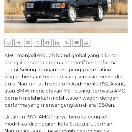
WHATSAPP
TELEGRAM
LINE
TWITTER
FACEBOOK
LINKEDIN
PINTEREST
COMMENTS
PRINT
AMG menjadi sebuah brand global yang dikenal
sebagai pencipta produk otomotif berperforma
tinggi. Seiring dengan tren pengguna station
wagon berkarakter sport yang semakin meningkat
pula. Namun, jauh sebelum Audi merilis RS2 Avant,
atau BMW menciptakan M5 Touring, ternyata AMG
pernah melahirkan mobil station wagon dengan
performa yang mencengangkan di era 1980an.
Di tahun 1977, AMG ‘hanya’ berupa bengkel
modifikasi di pinggiran kota Stuttgart, Jerman.
Namun ketika itu, pasar masih belum melirik