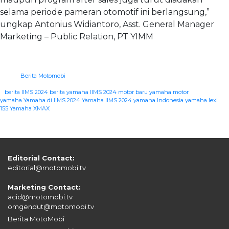
selama periode pameran otomotif ini berlangsung,”
ungkap Antonius Widiantoro, Asst. General Manager
Marketing – Public Relation, PT YIMM
Berita Motomobi
|
berita IIMS 2024
berita yamaha
IIMS 2024
motor baru yamaha
motor
yamaha
Yamaha di IIMS 2024
Yamaha IIMS 2024
yamaha Indonesia
yamaha lexi
155
Yamaha XMAX
Editorial Contact:
editorial@motomobi.tv
Marketing Contact:
acid@motomobi.tv
omgendut@motomobi.tv
Berita MotoMobi