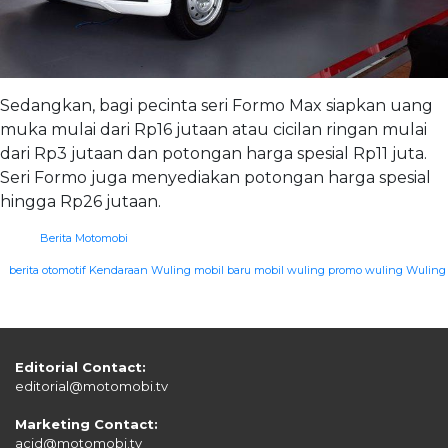
Sedangkan, bagi pecinta seri Formo Max siapkan uang
muka mulai dari Rp16 jutaan atau cicilan ringan mulai
dari Rp3 jutaan dan potongan harga spesial Rp11 juta.
Seri Formo juga menyediakan potongan harga spesial
hingga Rp26 jutaan.
Berita Motomobi
|
berita otomotif
Kendaraan Wuling
mobil baru
mobil wuling
promo wuling
Wuling
Editorial Contact:
editorial@motomobi.tv
Marketing Contact:
acid@motomobi.tv