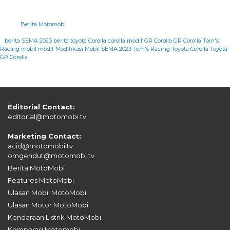
Berita Motomobi
|
berita SEMA 2023
berita toyota
Corolla
corolla modif
GR Corolla
GR Corolla Tom's
Racing
mobil modif
Modifikasi Mobil
SEMA 2023
Tom's Racing
Toyota Corolla
Toyota
GR Corolla
Editorial Contact:
editorial@motomobi.tv
Marketing Contact:
acid@motomobi.tv
omgendut@motomobi.tv
Berita MotoMobi
Features MotoMobi
Ulasan Mobil MotoMobi
Ulasan Motor MotoMobi
Kendaraan Listrik MotoMobi
Komparasi Motomobi