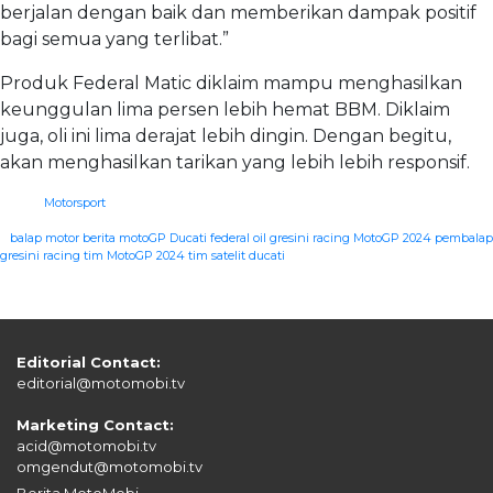
berjalan dengan baik dan memberikan dampak positif
bagi semua yang terlibat.”
Produk Federal Matic diklaim mampu menghasilkan
keunggulan lima persen lebih hemat BBM. Diklaim
juga, oli ini lima derajat lebih dingin. Dengan begitu,
akan menghasilkan tarikan yang lebih lebih responsif.
Motorsport
|
balap motor
berita motoGP
Ducati
federal oil
gresini racing
MotoGP 2024
pembalap
gresini racing
tim MotoGP 2024
tim satelit ducati
Editorial Contact:
editorial@motomobi.tv
Marketing Contact:
acid@motomobi.tv
omgendut@motomobi.tv