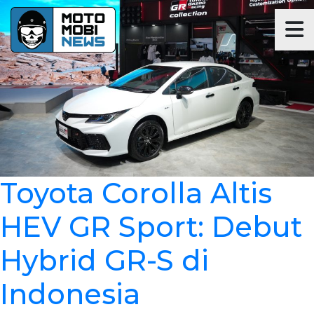
Toyota Corolla Altis
HEV GR Sport: Debut
Hybrid GR-S di
Indonesia