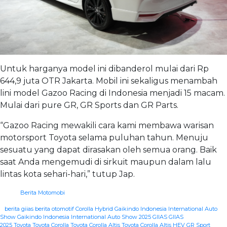
Untuk harganya model ini dibanderol mulai dari Rp
644,9 juta OTR Jakarta. Mobil ini sekaligus menambah
lini model Gazoo Racing di Indonesia menjadi 15 macam.
Mulai dari pure GR, GR Sports dan GR Parts.
“Gazoo Racing mewakili cara kami membawa warisan
motorsport Toyota selama puluhan tahun. Menuju
sesuatu yang dapat dirasakan oleh semua orang. Baik
saat Anda mengemudi di sirkuit maupun dalam lalu
lintas kota sehari-hari,” tutup Jap.
Berita Motomobi
|
berita giias
berita otomotif
Corolla Hybrid
Gaikindo Indonesia International Auto
Show
Gaikindo Indonesia International Auto Show 2025
GIIAS
GIIAS
2025
Toyota
Toyota Corolla
Toyota Corolla Altis
Toyota Corolla Altis HEV GR Sport