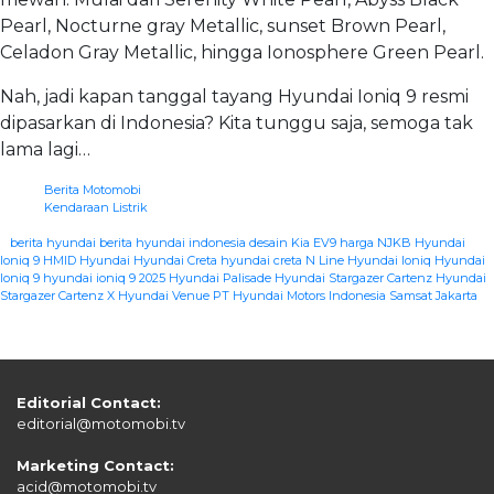
Pearl, Nocturne gray Metallic, sunset Brown Pearl,
Celadon Gray Metallic, hingga Ionosphere Green Pearl.
Nah, jadi kapan tanggal tayang Hyundai Ioniq 9 resmi
dipasarkan di Indonesia? Kita tunggu saja, semoga tak
lama lagi…
Berita Motomobi
Kendaraan Listrik
|
berita hyundai
berita hyundai indonesia
desain Kia EV9
harga NJKB Hyundai
Ioniq 9
HMID
Hyundai
Hyundai Creta
hyundai creta N Line
Hyundai Ioniq
Hyundai
Ioniq 9
hyundai ioniq 9 2025
Hyundai Palisade
Hyundai Stargazer Cartenz
Hyundai
Stargazer Cartenz X
Hyundai Venue
PT Hyundai Motors Indonesia
Samsat Jakarta
Editorial Contact:
editorial@motomobi.tv
Marketing Contact:
acid@motomobi.tv