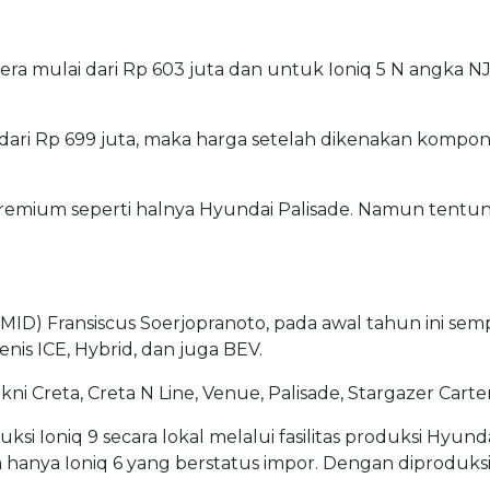
era mulai dari Rp 603 juta dan untuk Ioniq 5 N angka 
 dari Rp 699 juta, maka harga setelah dikenakan kompo
premium seperti halnya Hyundai Palisade. Namun tent
HMID) Fransiscus Soerjopranoto, pada awal tahun ini se
nis ICE, Hybrid, dan juga BEV.
kni Creta, Creta N Line, Venue, Palisade, Stargazer Cart
i Ioniq 9 secara lokal melalui fasilitas produksi Hyunda
ka hanya Ioniq 6 yang berstatus impor. Dengan diproduksi 