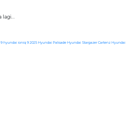
 lagi…
 9
hyundai ioniq 9 2025
Hyundai Palisade
Hyundai Stargazer Cartenz
Hyundai