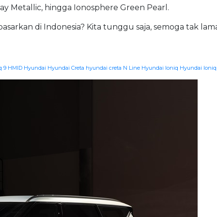
ay Metallic, hingga Ionosphere Green Pearl.
pasarkan di Indonesia? Kita tunggu saja, semoga tak lama
q 9
HMID
Hyundai
Hyundai Creta
hyundai creta N Line
Hyundai Ioniq
Hyundai Ioniq