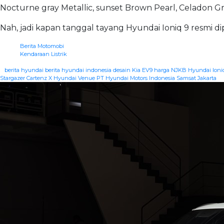
Nocturne gray Metallic, sunset Brown Pearl, Celadon Gr
Nah, jadi kapan tanggal tayang Hyundai Ioniq 9 resmi di
Berita Motomobi
Kendaraan Listrik
|
berita hyundai
berita hyundai indonesia
desain Kia EV9
harga NJKB Hyundai Ioni
Stargazer Cartenz X
Hyundai Venue
PT Hyundai Motors Indonesia
Samsat Jakarta