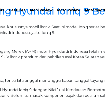
g Hyundai Ioniq 9 Be
ita
Features
Mobi Review
Moto Review
Motorspor
, khususnya mobil listrik. Saat ini model Ioniq series 
is di Indonesia, yaitu Ioniq 9.
ng Merek (APM) mobil Hyundai di Indonesia telah menda
SUV listrik premium dari pabrikan asal Korea Selatan ya
esia, tentu kita tinggal menunggu kapan tanggal tayang 
l Hyundai Ioniq 9 dengan Nilai Jual Kendaraan Bermotor
abrik. Belum termasuk komponen pajak dan bea lain sebag