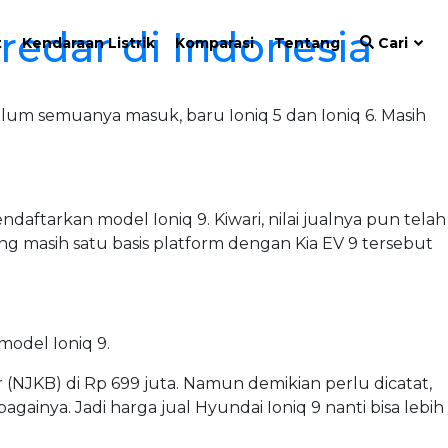
redar di Indonesia
t
Kendaraan Listrik
Komparasi
Tentang
Cari
belum semuanya masuk, baru Ioniq 5 dan Ioniq 6. Masih
ftarkan model Ioniq 9. Kiwari, nilai jualnya pun telah
ng masih satu basis platform dengan Kia EV 9 tersebut
model Ioniq 9.
 (NJKB) di Rp 699 juta. Namun demikian perlu dicatat,
ainya. Jadi harga jual Hyundai Ioniq 9 nanti bisa lebih