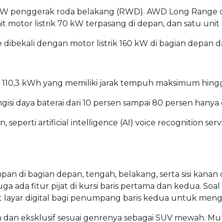
0 kW penggerak roda belakang (RWD). AWD Long Range di
t motor listrik 70 kW terpasang di depan, dan satu unit 
 dibekali dengan motor listrik 160 kW di bagian depan 
tas 110,3 kWh yang memiliki jarak tempuh maksimum hing
gisi daya baterai dari 10 persen sampai 80 persen hanya
 seperti artificial intelligence (AI) voice recognition se
pan di bagian depan, tengah, belakang, serta sisi kanan d
juga ada fitur pijat di kursi baris pertama dan kedua. Soa
t layar digital bagi penumpang baris kedua untuk menga
an eksklusif sesuai genrenya sebagai SUV mewah. Mulai 