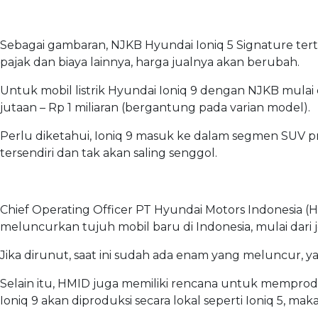
Sebagai gambaran, NJKB Hyundai Ioniq 5 Signature tert
pajak dan biaya lainnya, harga jualnya akan berubah.
Untuk mobil listrik Hyundai Ioniq 9 dengan NJKB mulai
jutaan – Rp 1 miliaran (bergantung pada varian model).
Perlu diketahui, Ioniq 9 masuk ke dalam segmen SUV 
tersendiri dan tak akan saling senggol.
Chief Operating Officer PT Hyundai Motors Indonesia (
meluncurkan tujuh mobil baru di Indonesia, mulai dari je
Jika dirunut, saat ini sudah ada enam yang meluncur, ya
Selain itu, HMID juga memiliki rencana untuk memproduks
Ioniq 9 akan diproduksi secara lokal seperti Ioniq 5, ma