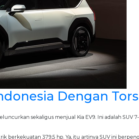
Indonesia Dengan Tor
 meluncurkan sekaligus menjual Kia EV9. Ini adalah SU
trik berkekuatan 379,5 hp. Ya, itu artinya SUV ini berp