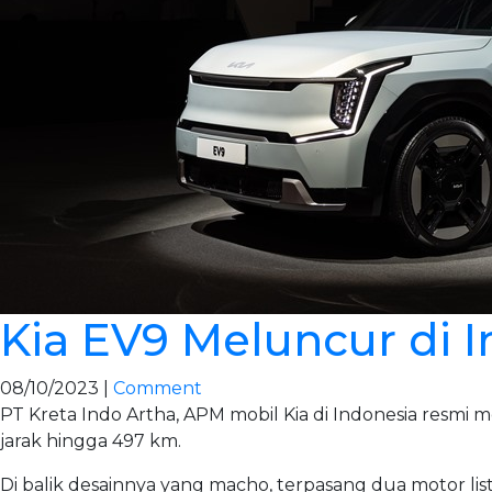
Kia EV9 Meluncur di 
08/10/2023 |
Comment
PT Kreta Indo Artha, APM mobil Kia di Indonesia resmi
jarak hingga 497 km.
Di balik desainnya yang macho, terpasang dua motor lis