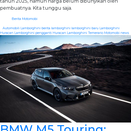
tahun 2025, namun harga belum dibunyikan oleh
pembuatnya. Kita tunggu saja.
Berita Motomobi
|
Automobili Lamborghini
berita lamborghini
lamborghini baru
Lamborghini
Huracan
Lamborghini pengganti Huracan
Lamborghini Temerario
Motomobi news
BMW M5 Touring: