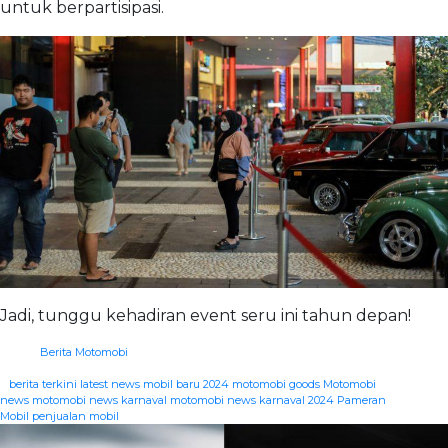
untuk berpartisipasi.
Jadi, tunggu kehadiran event seru ini tahun depan!
Berita Motomobi
|
berita terkini
latest news
mobil baru 2024
motomobi goods
Motomobi
news
motomobi news karnaval
motomobi news karnaval 2024
Pameran
Mobil
penjualan mobil