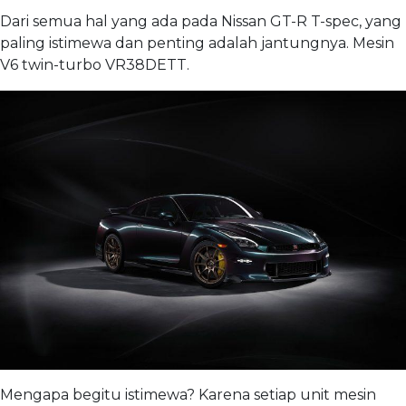
Dari semua hal yang ada pada Nissan GT-R T-spec, yang
paling istimewa dan penting adalah jantungnya. Mesin
V6 twin-turbo VR38DETT.
Mengapa begitu istimewa? Karena setiap unit mesin