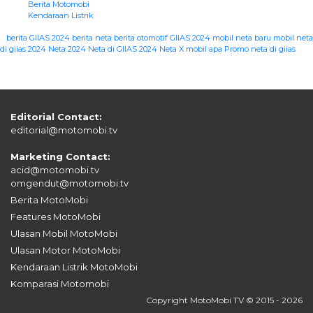
Berita Motomobi
Kendaraan Listrik
|
berita GIIAS 2024
berita neta
berita otomotif
GIIAS 2024
mobil neta baru
mobil neta
di giias 2024
Neta 2024
Neta di GIIAS 2024
Neta X mobil apa
Promo neta di giias
Editorial Contact:
editorial@motomobi.tv
Marketing Contact:
acid@motomobi.tv
omgendut@motomobi.tv
Berita MotoMobi
Features MotoMobi
Ulasan Mobil MotoMobi
Ulasan Motor MotoMobi
Kendaraan Listrik MotoMobi
Komparasi Motomobi
Copyright MotoMobi TV © 2015 - 2026