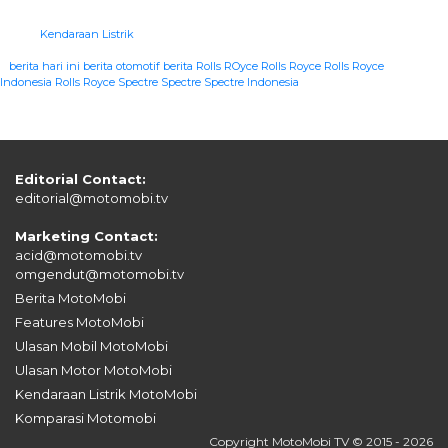
Kendaraan Listrik
|
berita hari ini
berita otomotif
berita Rolls ROyce
Rolls Royce
Rolls Royce
Indonesia
Rolls Royce Spectre
Spectre
Spectre Indonesia
Editorial Contact:
editorial@motomobi.tv
Marketing Contact:
acid@motomobi.tv
omgendut@motomobi.tv
Berita MotoMobi
Features MotoMobi
Ulasan Mobil MotoMobi
Ulasan Motor MotoMobi
Kendaraan Listrik MotoMobi
Komparasi Motomobi
Copyright MotoMobi TV © 2015 - 2026