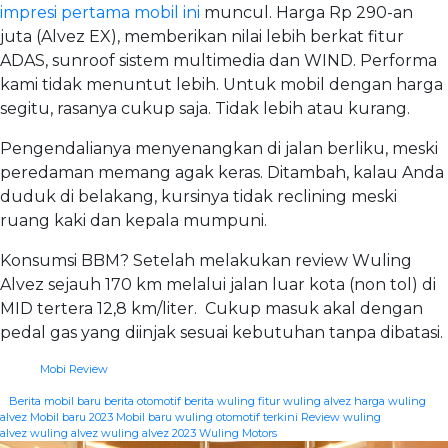
impresi pertama mobil ini
muncul. Harga Rp 290-an
juta (Alvez EX), memberikan nilai lebih berkat fitur
ADAS, sunroof sistem multimedia dan WIND. Performa
kami tidak menuntut lebih. Untuk mobil dengan harga
segitu, rasanya cukup saja. Tidak lebih atau kurang.
Pengendalianya menyenangkan di jalan berliku, meski
peredaman memang agak keras. Ditambah, kalau Anda
duduk di belakang, kursinya tidak reclining meski
ruang kaki dan kepala mumpuni.
Konsumsi BBM? Setelah melakukan review Wuling
Alvez sejauh 170 km melalui jalan luar kota (non tol) di
MID tertera 12,8 km/liter. Cukup masuk akal dengan
pedal gas yang diinjak sesuai kebutuhan tanpa dibatasi.
Mobi Review
|
Berita mobil baru
berita otomotif
berita wuling
fitur wuling alvez
harga wuling
alvez
Mobil baru 2023
Mobil baru wuling
otomotif terkini
Review wuling
alvez
wuling alvez
wuling alvez 2023
Wuling Motors