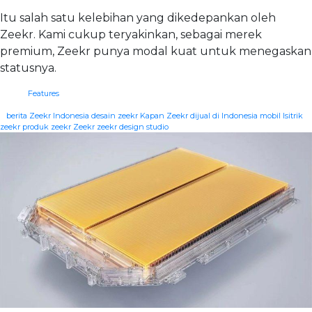
Itu salah satu kelebihan yang dikedepankan oleh
Zeekr. Kami cukup teryakinkan, sebagai merek
premium, Zeekr punya modal kuat untuk menegaskan
statusnya.
Features
|
berita Zeekr Indonesia
desain zeekr
Kapan Zeekr dijual di Indonesia
mobil lsitrik
zeekr
produk zeekr
Zeekr
zeekr design studio