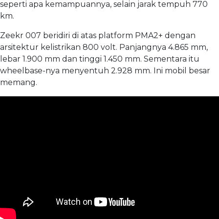
seperti apa kemampuannya, selain jarak tempuh 770
km.
Zeekr 007 beridiri di atas platform PMA2+ dengan
arsitektur kelistrikan 800 volt. Panjangnya 4.865 mm,
lebar 1.900 mm dan tinggi 1.450 mm. Sementara itu
wheelbase-nya menyentuh 2.928 mm. Ini mobil besar
memang.