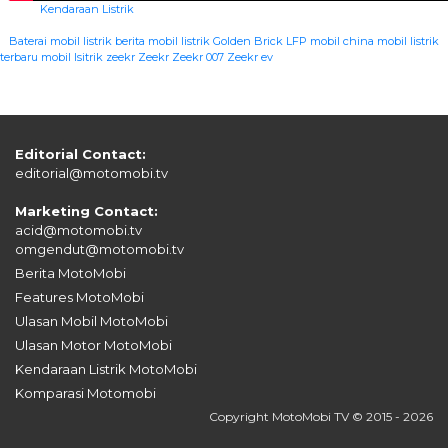
Kendaraan Listrik
|
Baterai mobil listrik
berita mobil listrik
Golden Brick
LFP
mobil china
mobil listrik
terbaru
mobil lsitrik zeekr
Zeekr
Zeekr 007
Zeekr ev
Editorial Contact:
editorial@motomobi.tv
Marketing Contact:
acid@motomobi.tv
omgendut@motomobi.tv
Berita MotoMobi
Features MotoMobi
Ulasan Mobil MotoMobi
Ulasan Motor MotoMobi
Kendaraan Listrik MotoMobi
Komparasi Motomobi
Copyright MotoMobi TV © 2015 - 2026