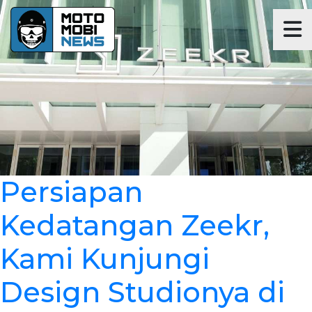
Persiapan
Kedatangan Zeekr,
Kami Kunjungi
Design Studionya di