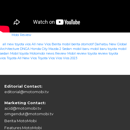
Mobi Review
|
all new toyota vios
All new Vios
Berita mobil
berita otomotif
Daihatsu New Global
Architecture
DNGA
Honda City
Mazda 2 Sedan
mobil baru
mobil baru toyota
mobil
sedan
Mobil toyota
Motomobi news
Review Mobil
review toyota
review toyota
vios
Toyota All New Vios
Toyota Vios
Vios
Vios 2023
Editorial Contact:
editorial@motomobi.tv
Marketing Contact:
acid@motomobi.tv
omgendut@motomobi.tv
Berita MotoMobi
Features MotoMobi