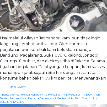
Usai melalui wilayah Jatinangor, kami pun tidak ingin
langsung kembali ke ibu kota. Oleh karena itu
perjalanan pun kembali kami belokkan menuju
Bandung, Padalarang, Sukaluyu, Cikalong, Jonggol,
Cileungsi, Cibubur, dan akhirnya tiba di Jakarta. Selama
tiga hari perjalanan ‘Parahyangan Loop’ ini, kami sukses
menempuh jarak sejauh 583 km dengan rata-rata
konsumsi bahan bakar 17,1 km per liter. Menyenangkan!
Mobi Review
|
berita otomotif
Honda
Honda WR-V
Honda WR-V E
Honda WR-V E CVT
Mobi
Review
MotomobiMauKemana
Review Mobil
Review Mobil Baru
Sport Utility
Vehicle
SUV
WR-V