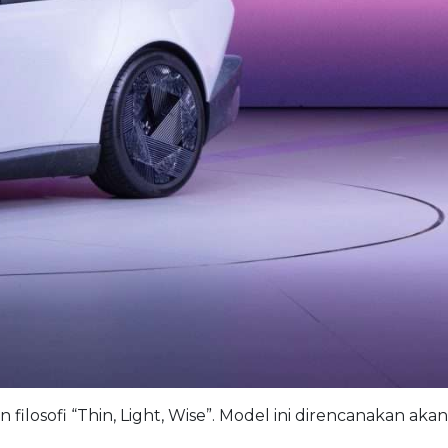
osofi “Thin, Light, Wise”. Model ini direncanakan akan