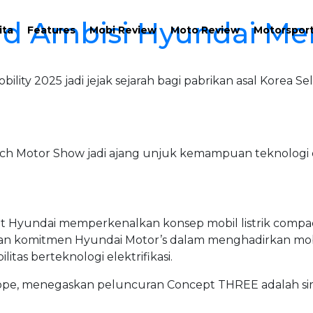
d Ambisi Hyundai Me
ita
Features
Mobi Review
Moto Review
Motorspor
lity 2025 jadi jejak sejarah bagi pabrikan asal Korea
ch Motor Show jadi ajang unjuk kemampuan teknologi da
t Hyundai memperkenalkan konsep mobil listrik compa
san komitmen Hyundai Motor’s dalam menghadirkan mobil 
litas berteknologi elektrifikasi.
ope, menegaskan peluncuran Concept THREE adalah simb