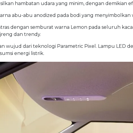
asilkan hambatan udara yang minim, dengan demikian efi
an warna abu-abu anodized pada bodi yang menyimbolkan w
ras dengan semburat warna Lemon pada seluruh kaca kab
‘jreng dan trendy.
wujud dari teknologi Parametric Pixel. Lampu LED den
si energi listrik.