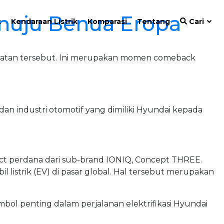
nuju Benua Eropa
t
Kendaraan Listrik
Komparasi
Tentang
Cari
 Selatan tersebut. Ini merupakan momen comeback
n industri otomotif yang dimiliki Hyundai kepada
ct perdana dari sub-brand IONIQ, Concept THREE.
listrik (EV) di pasar global. Hal tersebut merupakan
ol penting dalam perjalanan elektrifikasi Hyundai