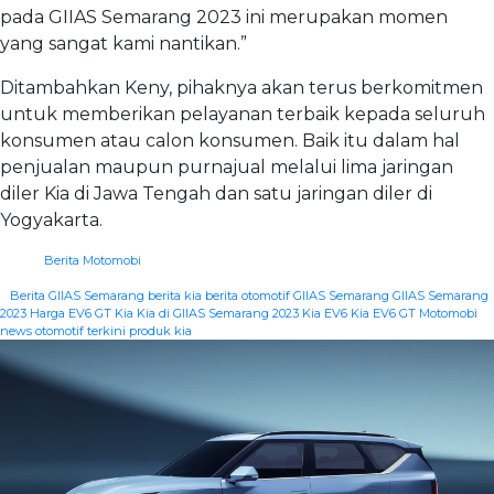
pada GIIAS Semarang 2023 ini merupakan momen
yang sangat kami nantikan.”
Ditambahkan Keny, pihaknya akan terus berkomitmen
untuk memberikan pelayanan terbaik kepada seluruh
konsumen atau calon konsumen. Baik itu dalam hal
penjualan maupun purnajual melalui lima jaringan
diler Kia di Jawa Tengah dan satu jaringan diler di
Yogyakarta.
Berita Motomobi
|
Berita GIIAS Semarang
berita kia
berita otomotif
GIIAS Semarang
GIIAS Semarang
2023
Harga EV6 GT
Kia
Kia di GIIAS Semarang 2023
Kia EV6
Kia EV6 GT
Motomobi
news
otomotif terkini
produk kia