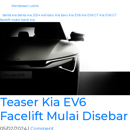
Kendaraan Listrik
|
berita kia
berita kia 2024
ev6 baru
Kia baru
Kia EV6
Kia EV6 GT
Kia EV6 GT
facelift
mobil listrik kia
Teaser Kia EV6
Facelift Mulai Disebar
05/02/2024 |
Comment