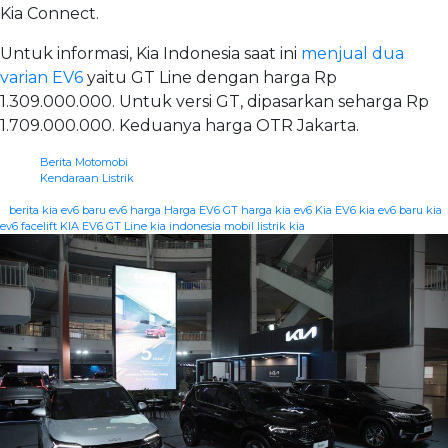
Kia Connect.
Untuk informasi, Kia Indonesia saat ini
menjual dua
varian EV6
yaitu GT Line dengan harga Rp
1.309.000.000. Untuk versi GT, dipasarkan seharga Rp
1.709.000.000. Keduanya harga OTR Jakarta.
Berita Motomobi
Kendaraan Listrik
|
berita kia
ev6 baru
ev6 harga
Harga EV6 GT
harga kia ev6
Kia EV6
kia ev6 baru
kia
ev6 facelift
KIA EV6 GT Line
kia indonesia
mobil listrik kia