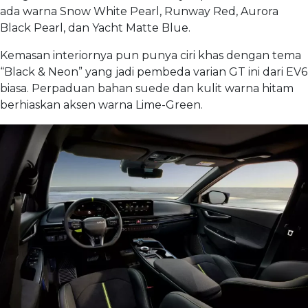
ada warna Snow White Pearl, Runway Red, Aurora
Black Pearl, dan Yacht Matte Blue.
Kemasan interiornya pun punya ciri khas dengan tema
“Black & Neon” yang jadi pembeda varian GT ini dari EV6
biasa. Perpaduan bahan suede dan kulit warna hitam
berhiaskan aksen warna Lime-Green.